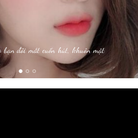
 bạn đôi mắt cuốn hút, khuôn mặt