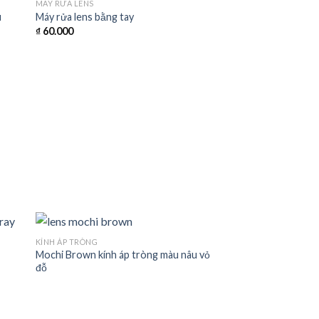
MÁY RỬA LENS
u
Máy rửa lens bằng tay
₫
60.000
KÍNH ÁP TRÒNG
Mochi Brown kính áp tròng màu nâu vỏ
đỗ