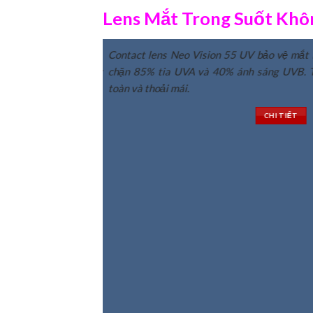
Lens Mắt Trong Suốt Kh
Kính giãn tròng màu xám giúp đôi mắt to hơn, s
gian sử dụng 03 tháng.
Contact lens Neo Vision 55 UV bảo vệ mắt k
cùng tự nhiên. Đeo contact lens màu sắc, họa tiết
o người đeo có cảm giác
chặn 85% tia UVA và 40% ánh sáng UVB. T
nhiều bạn trẻ cũng yêu thích phong cách này.
toàn và thoải mái.
CHI TI
CHI TIẾT