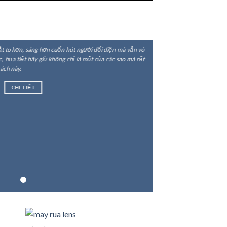
t to hơn, sáng hơn cuốn hút người đối diện mà vẫn vô
, họa tiết bây giờ không chỉ là mốt của các sao mà rất
ách này.
CHI TIẾT