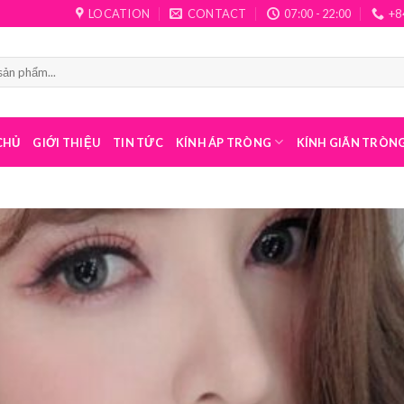
LOCATION
CONTACT
07:00 - 22:00
+8
CHỦ
GIỚI THIỆU
TIN TỨC
KÍNH ÁP TRÒNG
KÍNH GIÃN TRÒN