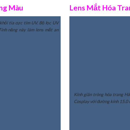
ông Màu
Lens Mắt Hóa Tra
áng hơn cuốn hút người đối diện mà vẫn vô
hỏi tia cực tím UV. Bộ lọc UV
Contact lens Eyepia 1Y là lens
 bây giờ không chỉ là mốt của các sao mà rất
ính năng này làm lens mắt an
mắt khỏi tia cực tím UV. Bộ l
UVB. Tính năng này làm lens mắt 
ẾT
Kính giãn tròng hóa trang H
Cosplay với đường kính 15.0 