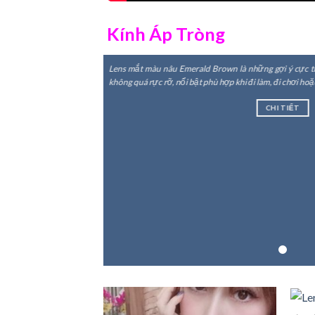
Kính Áp Tròng
Lens mắt màu nâu Emerald Brown là những gợi ý cực th
không quá rực rỡ, nổi bật phù hợp khi đi làm, đi chơi ho
CHI TIẾT