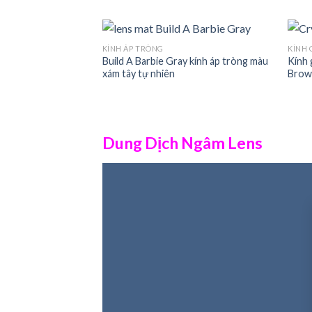
KÍNH ÁP TRÒNG
KÍNH 
Build A Barbie Gray kính áp tròng màu
Kính 
xám tây tự nhiên
Brow
Dung Dịch Ngâm Lens
Nước nhỏ mắt Frenz Drop nhập khẩu từ Hàn Quốc
những bụi bám trong mắt, phòng khi đeo kính vào b
đeo lens mắt trong thời gian dài.
CHI TI