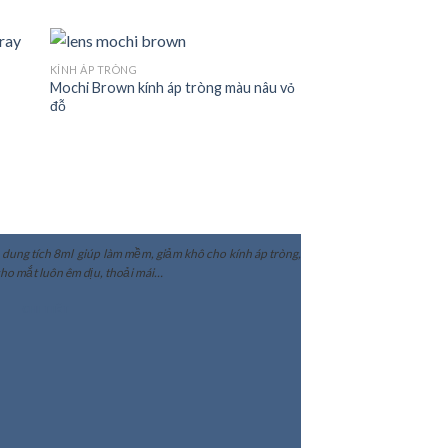
KÍNH ÁP TRÒNG
Mochi Brown kính áp tròng màu nâu vỏ
đỗ
dung tích 8ml giúp làm mềm, giảm khô cho kính áp tròng,
cho mắt luôn êm dịu, thoải mái…
CHI TIẾT