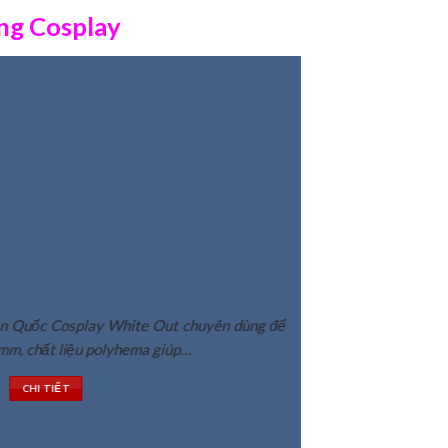
ng Cosplay
 mắt có thời gian sử dụng 1 năm. Bảo vệ
ọc UV chặn 85% tia UVA và 40% ánh sáng
an toàn và thoải mái.
CHI TIẾT
àn Quốc Cosplay White Out chuyên dùng để
mm, chất liệu polyhema giúp…
CHI TIẾT