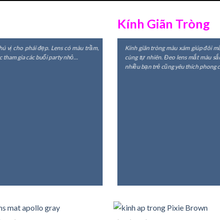
Kính Giãn Tròng
ú vị cho phái đẹp. Lens có màu trầm,
Kính giãn tròng màu xám giúp đôi mắ
ặc tham gia các buổi party nhỏ…
cùng tự nhiên. Đeo lens mắt màu sắc
nhiều bạn trẻ cũng yêu thích phong c