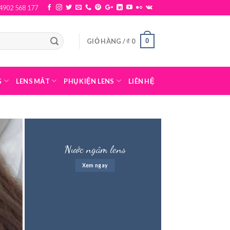
4902 568 177
0
GIỎ HÀNG /
₫
0
G
LENS MẮT
PHỤ KIỆN LENS
LIÊN HỆ
Nước ngâm lens
Xem ngay