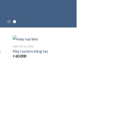
MÁY RỬA LENS
u
Máy rửa lens bằng tay
₫
60.000