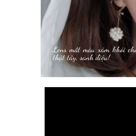
Lens mắt
màu xám khói
cho
thật tây, sành điệu!
 thương hiệu