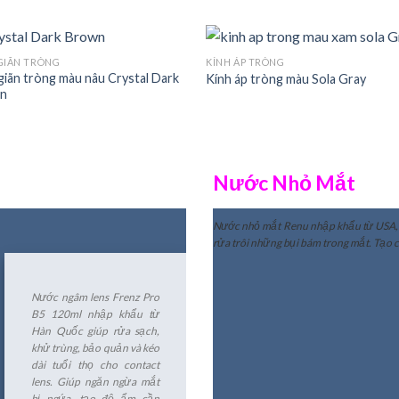
GIÃN TRÒNG
KÍNH ÁP TRÒNG
giãn tròng màu nâu Crystal Dark
Kính áp tròng màu Sola Gray
n
Nước Nhỏ Mắt
, dung tích 13ml tạo độ ẩm, giúp rửa trôi
Nước nhỏ mắt Renu
nhập khẩu từ USA, 
ị cộm. Tạo cho mắt cảm giác dễ chịu khi phải
rửa trôi những bụi bám trong mắt. Tạo 
ẾT
Nước ngâm lens Frenz Pro
B5 120ml nhập khẩu từ
Hàn Quốc giúp rửa sạch,
khử trùng, bảo quản và kéo
dài tuổi thọ cho contact
lens. Giúp ngăn ngừa mắt
bị ngứa, tạo độ ẩm cần