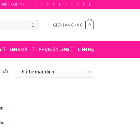
84902 568 177
0
GIỎ HÀNG /
₫
0
G
LENS MẮT
PHỤ KIỆN LENS
LIÊN HỆ
nhất
màu