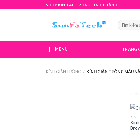
Skip
SHOP KÍNH ÁP TRÒNG BÌNH THẠNH
to
content
MENU
TRANG 
KÍNH GIÃN TRÒNG
/
KÍNH GIÃN TRÒNG MÀU N
Kính 
KÍNH
Kính
Bro