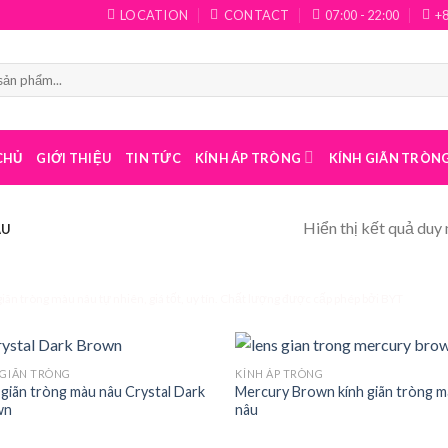
LOCATION
CONTACT
07:00 - 22:00
+
CHỦ
GIỚI THIỆU
TIN TỨC
KÍNH ÁP TRÒNG
KÍNH GIÃN TRÒN
Hiển thị kết quả duy 
ÂU
giãn tròng màu nâu tự nhiên, giá tốt, uy tín. Chất lượng được cấp phép bởi BYT
 GIÃN TRÒNG
KÍNH ÁP TRÒNG
 giãn tròng màu nâu Crystal Dark
Mercury Brown kính giãn tròng 
wn
nâu