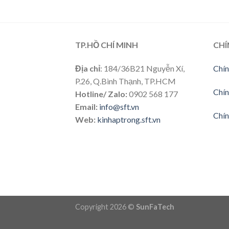
TP.HỒ CHÍ MINH
CHÍ
Địa chỉ
: 184/36B21 Nguyễn Xí,
Chín
P.26, Q.Bình Thạnh, TP.HCM
Chín
Hotline/ Zalo:
0902 568 177
Email:
info@sft.vn
Chín
Web:
kinhaptrong.sft.vn
Copyright 2026 ©
SunFaTech