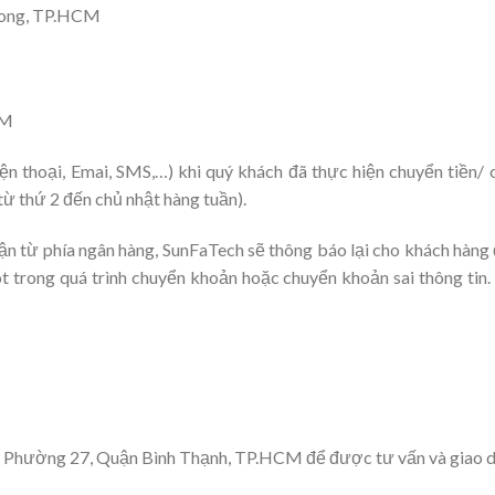
ong, TP.HCM
CM
n thoại, Emai, SMS,…) khi quý khách đã thực hiện chuyển tiền/ c
ừ thứ 2 đến chủ nhật hàng tuần).
n từ phía ngân hàng, SunFaTech sẽ thông báo lại cho khách hàng 
t trong quá trình chuyển khoản hoặc chuyển khoản sai thông tin.
, Phường 27, Quận Bình Thạnh, TP.HCM để được tư vấn và giao dị