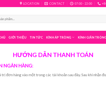
LOCATION
CONTACT
07:00 - 22:00
+8
CHỦ
GIỚI THIỆU
TIN TỨC
KÍNH ÁP TRÒNG
KÍNH GIÃN TRÒN
HƯỚNG DẪN THANH TOÁN
N NGÂN HÀNG:
 trị đơn hàng vào một trong các tài khoản sau đây. Sau khi nhận 