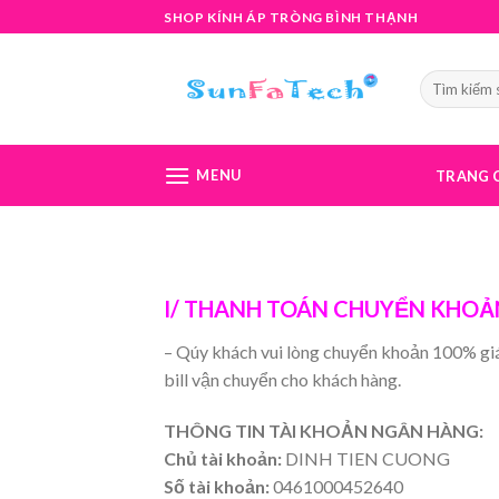
Skip
SHOP KÍNH ÁP TRÒNG BÌNH THẠNH
to
content
MENU
TRANG 
I/ THANH TOÁN CHUYỂN KHOẢ
– Qúy khách vui lòng chuyển khoản 100% giá
bill vận chuyển cho khách hàng.
THÔNG TIN TÀI KHOẢN NGÂN HÀNG:
Chủ tài khoản:
DINH TIEN CUONG
Số tài khoản:
0461000452640