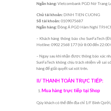
Ngần hàng:
Vietcombank PGD Nơ Trang L
Chủ tài khoản:
DINH TIEN CUONG
Số tài khoản:
0109075687
Ngần hàng:
Đông Á PGD Hàm Nghi TP.H
– Khách hàng thông báo cho SunFaTech (Điệ
Hotline: 0902 2568 177 (từ 8:00 đến 22:00 t
– Ngay sau khi nhận được thông báo xác nhậ
SunFaTech không chịu trách nhiệm về sai só
hàng để giải quyết sai xót trên.
II/ THANH TOÁN TRỰC TIẾP:
Mua hàng trực tiếp tại Shop
Qúy khách có thể đến địa chỉ 1/F Bình Qưới