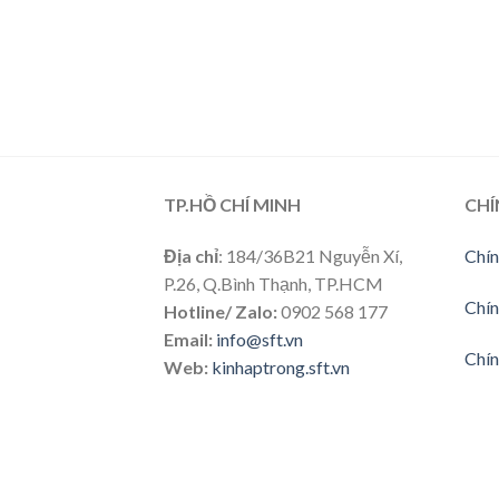
TP.HỒ CHÍ MINH
CHÍ
Địa chỉ
: 184/36B21 Nguyễn Xí,
Chín
P.26, Q.Bình Thạnh, TP.HCM
Chín
Hotline/ Zalo:
0902 568 177
Email:
info@sft.vn
Chín
Web:
kinhaptrong.sft.vn