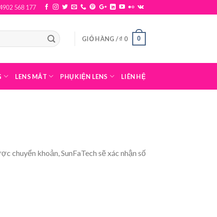
4902 568 177
0
GIỎ HÀNG /
₫
0
G
LENS MẮT
PHỤ KIỆN LENS
LIÊN HỆ
được chuyển khoản, SunFaTech sẽ xác nhận số