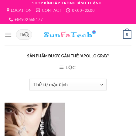
Skip
SHOP KÍNH ÁP TRÒNG BÌNH THẠNH
LOCATION
CONTACT
07:00 - 22:00
to
content
+84902 568 177
0
SẢN PHẨM ĐƯỢC GẮN THẺ “APOLLO GRAY”
LỌC