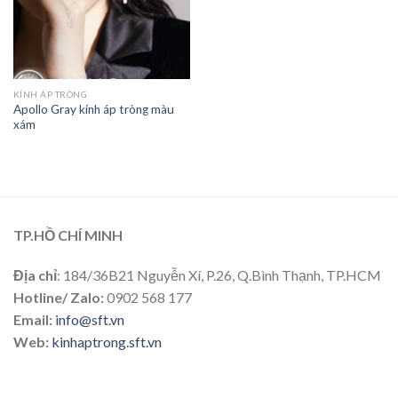
KÍNH ÁP TRÒNG
Apollo Gray kính áp tròng màu
xám
TP.HỒ CHÍ MINH
Địa chỉ
: 184/36B21 Nguyễn Xí, P.26, Q.Bình Thạnh, TP.HCM
Hotline/ Zalo:
0902 568 177
Email:
info@sft.vn
Web:
kinhaptrong.sft.vn