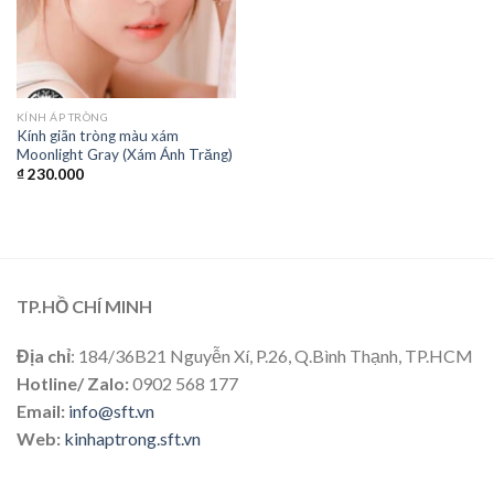
KÍNH ÁP TRÒNG
Kính giãn tròng màu xám
Moonlight Gray (Xám Ánh Trăng)
₫
230.000
TP.HỒ CHÍ MINH
Địa chỉ
: 184/36B21 Nguyễn Xí, P.26, Q.Bình Thạnh, TP.HCM
Hotline/ Zalo:
0902 568 177
Email:
info@sft.vn
Web:
kinhaptrong.sft.vn