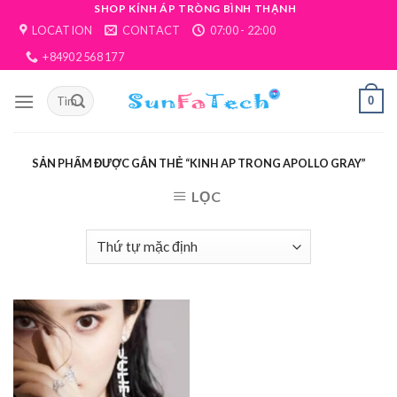
Skip
SHOP KÍNH ÁP TRÒNG BÌNH THẠNH
LOCATION
CONTACT
07:00 - 22:00
to
content
+84902 568 177
0
SẢN PHẨM ĐƯỢC GẮN THẺ “KINH AP TRONG APOLLO GRAY”
LỌC