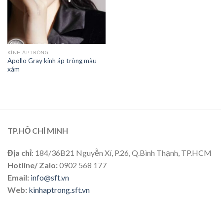
KÍNH ÁP TRÒNG
Apollo Gray kính áp tròng màu
xám
TP.HỒ CHÍ MINH
Địa chỉ
: 184/36B21 Nguyễn Xí, P.26, Q.Bình Thạnh, TP.HCM
Hotline/ Zalo:
0902 568 177
Email:
info@sft.vn
Web:
kinhaptrong.sft.vn