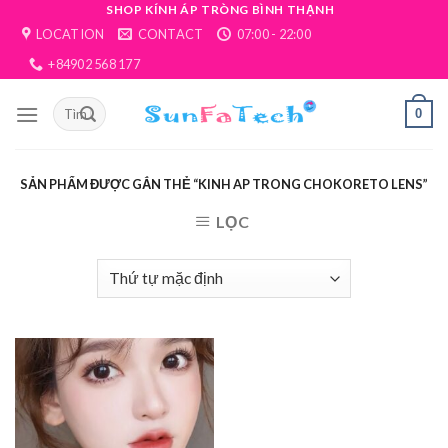
Skip
SHOP KÍNH ÁP TRÒNG BÌNH THẠNH
LOCATION
CONTACT
07:00 - 22:00
to
content
+84902 568 177
0
SẢN PHẨM ĐƯỢC GẮN THẺ “KINH AP TRONG CHOKORETO LENS”
LỌC