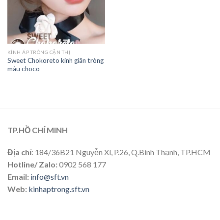
KÍNH ÁP TRÒNG CẬN THỊ
Sweet Chokoreto kính giãn tròng
màu choco
TP.HỒ CHÍ MINH
Địa chỉ
: 184/36B21 Nguyễn Xí, P.26, Q.Bình Thạnh, TP.HCM
Hotline/ Zalo:
0902 568 177
Email:
info@sft.vn
Web:
kinhaptrong.sft.vn