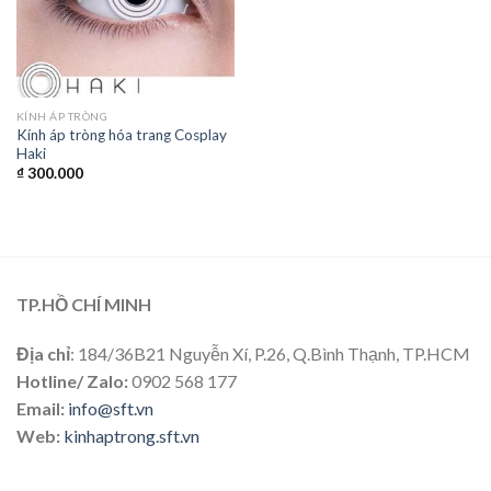
KÍNH ÁP TRÒNG
Kính áp tròng hóa trang Cosplay
Haki
₫
300.000
TP.HỒ CHÍ MINH
Địa chỉ
: 184/36B21 Nguyễn Xí, P.26, Q.Bình Thạnh, TP.HCM
Hotline/ Zalo:
0902 568 177
Email:
info@sft.vn
Web:
kinhaptrong.sft.vn