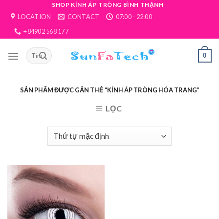
Skip
SHOP KÍNH ÁP TRÒNG BÌNH THẠNH
LOCATION
CONTACT
07:00 - 22:00
to
content
+84902 568 177
0
SẢN PHẨM ĐƯỢC GẮN THẺ “KÍNH ÁP TRÒNG HÓA TRANG”
LỌC