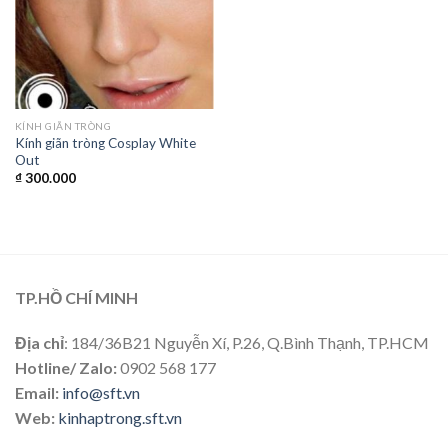
KÍNH GIÃN TRÒNG
Kính giãn tròng Cosplay White
Out
₫
300.000
TP.HỒ CHÍ MINH
Địa chỉ
: 184/36B21 Nguyễn Xí, P.26, Q.Bình Thạnh, TP.HCM
Hotline/ Zalo:
0902 568 177
Email:
info@sft.vn
Web:
kinhaptrong.sft.vn