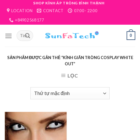
Skip
SHOP KÍNH ÁP TRÒNG BÌNH THẠNH
LOCATION
CONTACT
07:00 - 22:00
to
content
+84902 568 177
0
SẢN PHẨM ĐƯỢC GẮN THẺ “KÍNH GIÃN TRÒNG COSPLAY WHITE
OUT”
LỌC