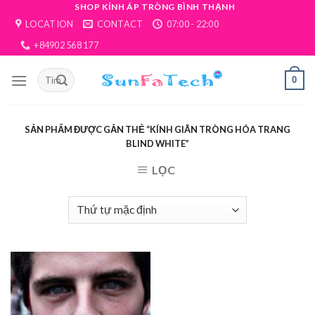
Skip
SHOP KÍNH ÁP TRÒNG BÌNH THẠNH
LOCATION
CONTACT
07:00 - 22:00
to
content
+84902 568 177
0
SẢN PHẨM ĐƯỢC GẮN THẺ “KÍNH GIÃN TRÒNG HÓA TRANG
BLIND WHITE”
LỌC