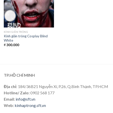
KÍNH GIÃN TRÒNG
Kính giãn tròng Cosplay Blind
White
₫
300.000
TP.HỒ CHÍ MINH
Địa chỉ
: 184/36B21 Nguyễn Xí, P.26, Q.Bình Thạnh, TP.HCM
Hotline/ Zalo:
0902 568 177
Email:
info@sft.vn
Web:
kinhaptrong.sft.vn