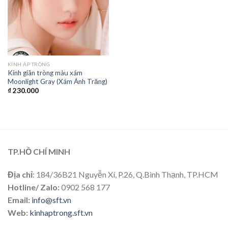
KÍNH ÁP TRÒNG
Kính giãn tròng màu xám
Moonlight Gray (Xám Ánh Trăng)
₫
230.000
TP.HỒ CHÍ MINH
Địa chỉ
: 184/36B21 Nguyễn Xí, P.26, Q.Bình Thạnh, TP.HCM
Hotline/ Zalo:
0902 568 177
Email:
info@sft.vn
Web:
kinhaptrong.sft.vn