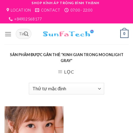
Skip
SHOP KÍNH ÁP TRÒNG BÌNH THẠNH
LOCATION
CONTACT
07:00 - 22:00
to
content
+84902 568 177
0
SẢN PHẨM ĐƯỢC GẮN THẺ “KINH GIAN TRONG MOONLIGHT
GRAY”
LỌC