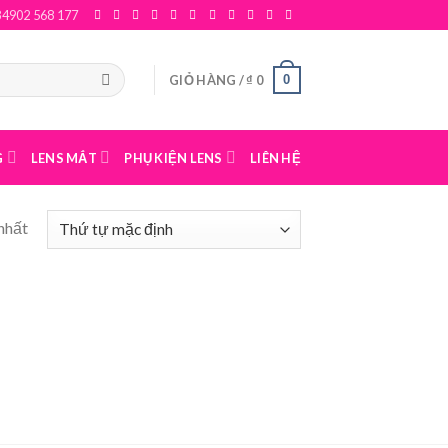
84902 568 177
0
GIỎ HÀNG /
₫
0
G
LENS MẮT
PHỤ KIỆN LENS
LIÊN HỆ
nhất