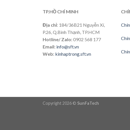
TP.HỒ CHÍ MINH
CHÍ
Địa chỉ
: 184/36B21 Nguyễn Xí,
Chín
P.26, Q.Bình Thạnh, TP.HCM
Chín
Hotline/ Zalo:
0902 568 177
Email:
info@sft.vn
Chín
Web:
kinhaptrong.sft.vn
Copyright 2026 ©
SunFaTech