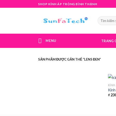
Skip
SHOP KÍNH ÁP TRÒNG BÌNH THẠNH
to
content
MENU
TRANG 
SẢN PHẨM ĐƯỢC GẮN THẺ “LENS ĐEN”
KÍNH
Kinh
₫
230