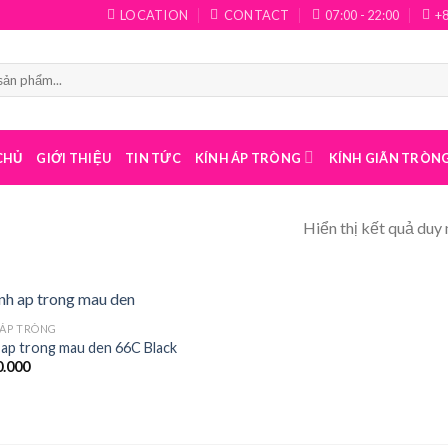
LOCATION
CONTACT
07:00 - 22:00
+
CHỦ
GIỚI THIỆU
TIN TỨC
KÍNH ÁP TRÒNG
KÍNH GIÃN TRÒN
Hiển thị kết quả duy 
 ÁP TRÒNG
 ap trong mau den 66C Black
.000