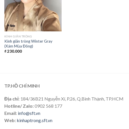
KÍNH GIÃN TRÒNG
Kính giãn tròng Winter Gray
(Xám Mùa Đông)
₫
230.000
TP.HỒ CHÍ MINH
Địa chỉ
: 184/36B21 Nguyễn Xí, P.26, Q.Bình Thạnh, TP.HCM
Hotline/ Zalo:
0902 568 177
Email:
info@sft.vn
Web:
kinhaptrong.sft.vn