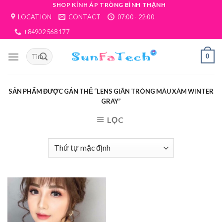
Skip
SHOP KÍNH ÁP TRÒNG BÌNH THẠNH
LOCATION
CONTACT
07:00 - 22:00
to
content
+84902 568 177
0
SẢN PHẨM ĐƯỢC GẮN THẺ “LENS GIÃN TRÒNG MÀU XÁM WINTER
GRAY”
LỌC