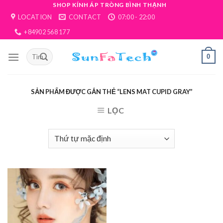
Skip
SHOP KÍNH ÁP TRÒNG BÌNH THẠNH
LOCATION
CONTACT
07:00 - 22:00
to
content
+84902 568 177
0
SẢN PHẨM ĐƯỢC GẮN THẺ “LENS MAT CUPID GRAY”
LỌC