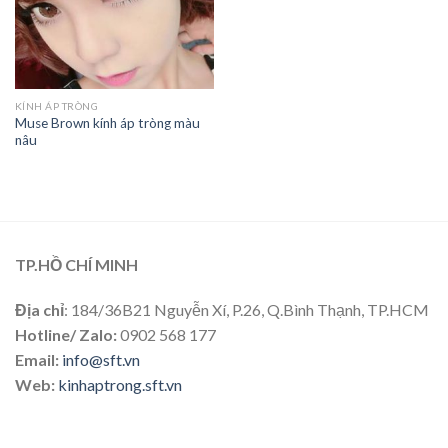
KÍNH ÁP TRÒNG
Muse Brown kính áp tròng màu
nâu
TP.HỒ CHÍ MINH
Địa chỉ
: 184/36B21 Nguyễn Xí, P.26, Q.Bình Thạnh, TP.HCM
Hotline/ Zalo:
0902 568 177
Email:
info@sft.vn
Web:
kinhaptrong.sft.vn