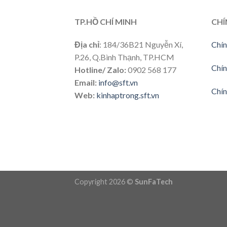
TP.HỒ CHÍ MINH
CHÍ
Địa chỉ
: 184/36B21 Nguyễn Xí,
Chín
P.26, Q.Bình Thạnh, TP.HCM
Chín
Hotline/ Zalo:
0902 568 177
Email:
info@sft.vn
Chín
Web:
kinhaptrong.sft.vn
Copyright 2026 ©
SunFaTech