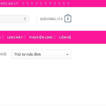
84902 568 177
0
GIỎ HÀNG /
₫
0
G
LENS MẮT
PHỤ KIỆN LENS
LIÊN HỆ
nhất