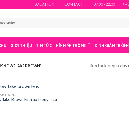
LOCATION
CONTACT
07:00 - 22:00
+
CHỦ
GIỚI THIỆU
TIN TỨC
KÍNH ÁP TRÒNG
KÍNH GIÃN TRÒN
Hiển thị kết quả duy 
AU SNOWFLAKE BROWN”
 ÁP TRÒNG
flake Brown kính áp tròng màu