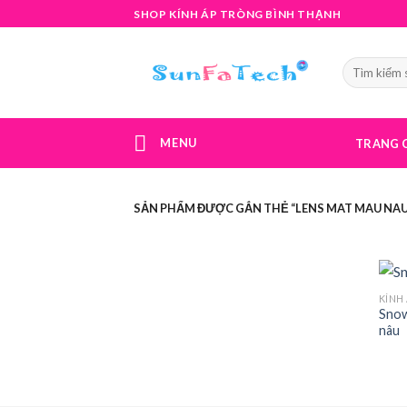
Skip
SHOP KÍNH ÁP TRÒNG BÌNH THẠNH
to
content
MENU
TRANG 
SẢN PHẨM ĐƯỢC GẮN THẺ “LENS MAT MAU N
KÍNH
Snow
nâu