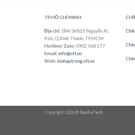
TP.HỒ CHÍ MINH
CHÍ
Địa chỉ
: 184/36B21 Nguyễn Xí,
Chín
P.26, Q.Bình Thạnh, TP.HCM
Chín
Hotline/ Zalo:
0902 568 177
Email:
info@sft.vn
Chín
Web:
kinhaptrong.sft.vn
Copyright 2026 ©
SunFaTech