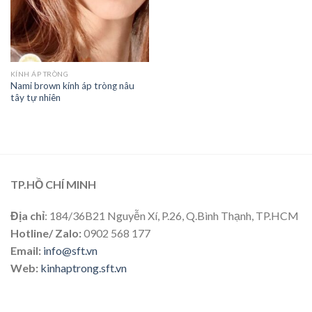
KÍNH ÁP TRÒNG
Nami brown kính áp tròng nâu
tây tự nhiên
TP.HỒ CHÍ MINH
Địa chỉ
: 184/36B21 Nguyễn Xí, P.26, Q.Bình Thạnh, TP.HCM
Hotline/ Zalo:
0902 568 177
Email:
info@sft.vn
Web:
kinhaptrong.sft.vn