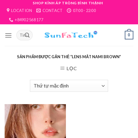
Skip
SHOP KÍNH ÁP TRÒNG BÌNH THẠNH
LOCATION
CONTACT
07:00 - 22:00
to
content
+84902 568 177
0
SẢN PHẨM ĐƯỢC GẮN THẺ “LENS MẮT NAMI BROWN”
LỌC