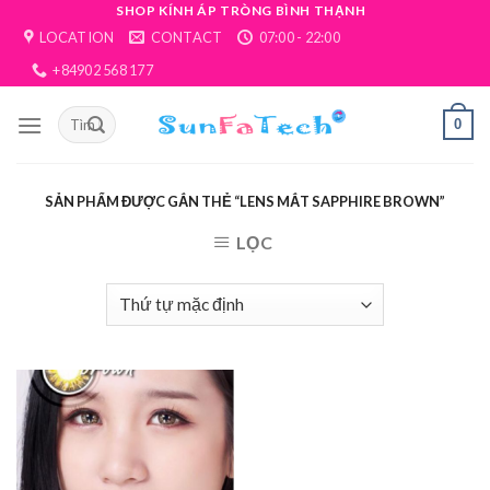
Skip
SHOP KÍNH ÁP TRÒNG BÌNH THẠNH
LOCATION
CONTACT
07:00 - 22:00
to
content
+84902 568 177
0
SẢN PHẨM ĐƯỢC GẮN THẺ “LENS MẮT SAPPHIRE BROWN”
LỌC