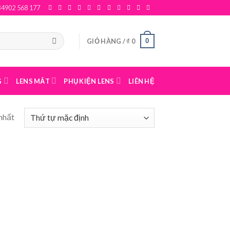
84902 568 177
0
GIỎ HÀNG /
₫
0
G
LENS MẮT
PHỤ KIỆN LENS
LIÊN HỆ
nhất