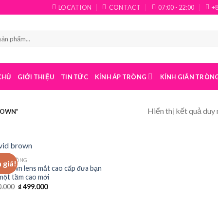
LOCATION
CONTACT
07:00 - 22:00
+
CHỦ
GIỚI THIỆU
TIN TỨC
KÍNH ÁP TRÒNG
KÍNH GIÃN TRÒN
Hiển thị kết quả duy 
ROWN”
 ÁP TRÒNG
 giá!
d Brown lens mắt cao cấp đưa bạn
một tầm cao mới
.000
₫
499.000