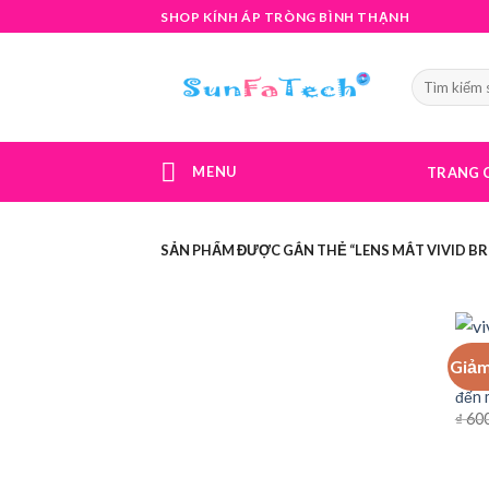
Skip
SHOP KÍNH ÁP TRÒNG BÌNH THẠNH
to
content
MENU
TRANG 
SẢN PHẨM ĐƯỢC GẮN THẺ “LENS MẮT VIVID B
KÍNH
Giảm
Vivi
đến 
₫
600