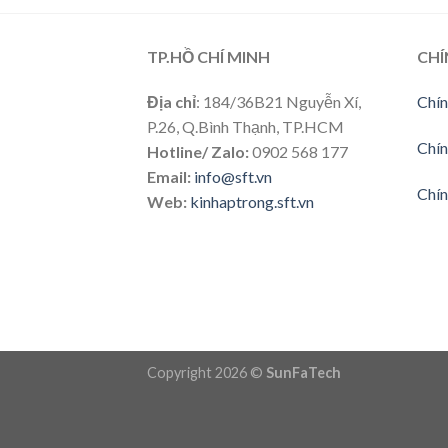
TP.HỒ CHÍ MINH
CHÍ
Địa chỉ
: 184/36B21 Nguyễn Xí,
Chín
P.26, Q.Bình Thạnh, TP.HCM
Chín
Hotline/ Zalo:
0902 568 177
Email:
info@sft.vn
Chín
Web:
kinhaptrong.sft.vn
Copyright 2026 ©
SunFaTech