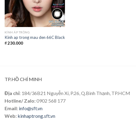
KÍNH ÁP TRÒNG
Kinh ap trong mau den 66C Black
₫
230.000
TP.HỒ CHÍ MINH
Địa chỉ
: 184/36B21 Nguyễn Xí, P.26, Q.Bình Thạnh, TP.HCM
Hotline/ Zalo:
0902 568 177
Email:
info@sft.vn
Web:
kinhaptrong.sft.vn