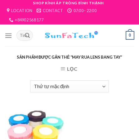
Skip
SHOP KÍNH ÁP TRÒNG BÌNH THẠNH
LOCATION
CONTACT
07:00 - 22:00
to
content
+84902 568 177
0
SẢN PHẨM ĐƯỢC GẮN THẺ “MAY RUA LENS BANG TAY”
LỌC