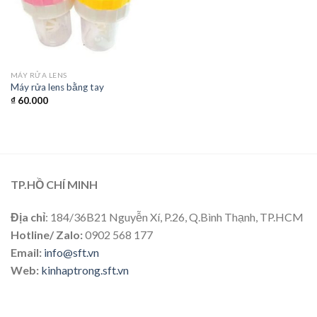
MÁY RỬA LENS
Máy rửa lens bằng tay
₫
60.000
TP.HỒ CHÍ MINH
Địa chỉ
: 184/36B21 Nguyễn Xí, P.26, Q.Bình Thạnh, TP.HCM
Hotline/ Zalo:
0902 568 177
Email:
info@sft.vn
Web:
kinhaptrong.sft.vn